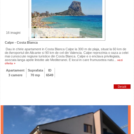
16 imagini
Calpe - Costa Blanca
Dau in chirie apartament in Costa Blanca Calpe la 300 m de plaja, situat la 60 km de
de Aeroportul din Alicante si 90 km de cel din Valencia. Calpe reprezinta o oaza a celei
mai cunoscute regiune turistice din Costa Blanca. Calpe e o enclava privilegiata,
asezata langa apele linistite ale Mediteranei. E locul in care frumusetea natu...
vezi
oferta »
Apartament
Suprafata
ID
3 camere
70 mp
6549
Detalii