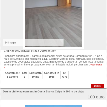
14 imagini
Cluj Napoca, Marasti, strada Dorobantilor
Inchiriere apartament 3 camere semimobilat situat pe strada Dorobantilor nr. 97, pe o
raza de 500 m se afla magazinul LIDL, Carrfour Market, piata, farmacii, sala de fitness,
cabinete de avocatura, spalatorie auto, mijloacele de transport in comun. Apartamentul
este la prima inchiriere, proaspat renovat iar finisajele includ: parchet lam...
vezi oferta
»
Apartament
Etaj
Suprafata
Construit in
ID
3 camere
1
80 mp
1988
7373
Detalii
Dau in chirie apartament in Costa Blanca Calpe la 300 m de plaja
100 euro