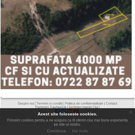
Despre noi
|
Termeni si conditii
|
Politica de confidentialitate
|
Contact
Parteneri:
FashionUp
|
Inchirieri masini Cluj
|
x
Acest site foloseste cookies.
Folosim cookies pentru a ne asigura ca iti oferim cea mai buna experienta
pe site-ul nostru.
Continua
Mai multe