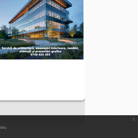
x
stru.