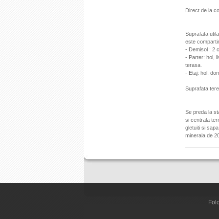
Direct de la c
Suprafata util
este compartim
- Demisol : 2 
- Parter: hol,
terasa
.
- Etaj: hol, do
Suprafata tere
Se preda la sta
si centrala ter
gletuiti
si sapa,
minerala de 20
Folo