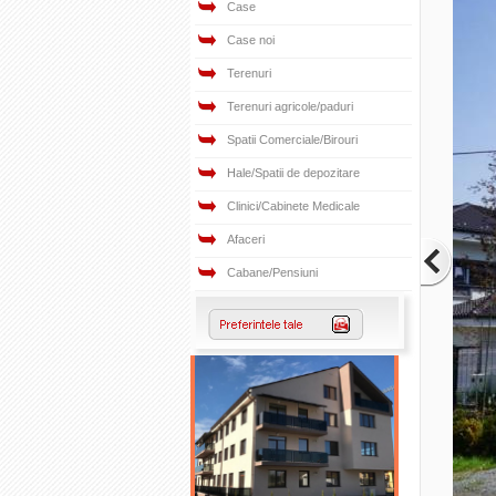
Case
Case noi
Terenuri
Terenuri agricole/paduri
Spatii Comerciale/Birouri
Hale/Spatii de depozitare
Clinici/Cabinete Medicale
Afaceri
Cabane/Pensiuni