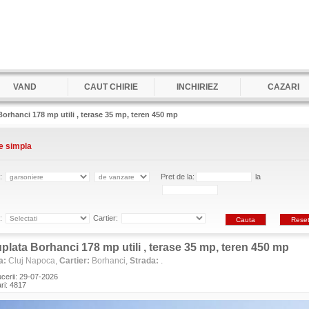
VAND
CAUT CHIRIE
INCHIRIEZ
CAZARI
orhanci 178 mp utili , terase 35 mp, teren 450 mp
e simpla
e:
Pret de la:
la
e:
Cartier:
plata Borhanci 178 mp utili , terase 35 mp, teren 450 mp
a:
Cluj Napoca,
Cartier:
Borhanci,
Strada:
.
ucerii: 29-07-2026
ari: 4817