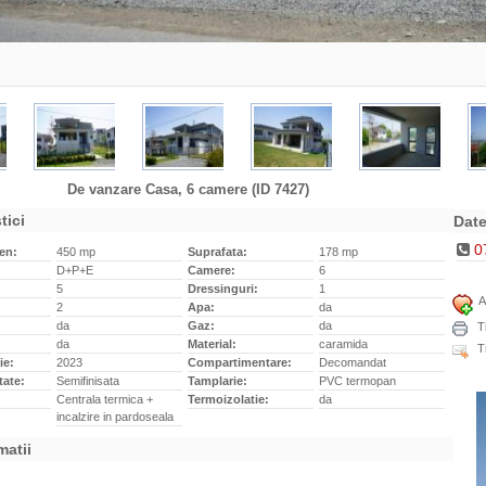
De vanzare Casa, 6 camere (ID 7427)
tici
Date
0
ren:
450 mp
Suprafata:
178 mp
D+P+E
Camere:
6
5
Dressinguri:
1
A
2
Apa:
da
da
Gaz:
da
Ti
da
Material:
caramida
Tr
ie:
2023
Compartimentare:
Decomandat
tate:
Semifinisata
Tamplarie:
PVC termopan
Centrala termica +
Termoizolatie:
da
incalzire in pardoseala
matii