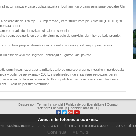
onstructor
vanzare casa cuplata situata in Borhanci cu o panorama superba catre Cluj.
a a casei este de 178 mp + 35 mp terase ,
este
structurata
pe 3 niveluri (D+P+E+)
si
entata astfel:
camere, spatiu de depozitare si baie de serviciu
 living room, bucatarie cu zona de dinning, baie de serviciu, dormitor cu baie proprie,
rmitor cu baie proprie, dormitor
matrimonial
cu dressing si baie proprie, terasa
nului este de 450 mp, ingradit, amenajat cu gazon, alei pavate.
diu semifinisat, racordata la utilitati, statie de epurare proprie, incalzire in pardoseala
mica + boiler de aproximativ 200 L, instalatii electrice si sanitare pe pozitie,
peretii
 decorativa. Izolatie exterioara de 15 cm polistiren, iar la acoperis s-a folosit vata
 cm + 3 cm de polistiren extrudat.
Despre noi
|
Termeni si conditii
|
Politica de confidentialitate
|
Contact
Parteneri:
FashionUp
|
Inchirieri masini Cluj
|
Acest site foloseste cookies.
sim cookies pentru a ne asigura ca iti oferim cea mai buna experienta pe site-ul no
Continua
Mai multe