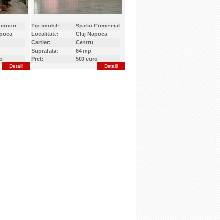
birouri
Tip imobil:
Spatiu Comercial
apoca
Localitate:
Cluj Napoca
Cartier:
Centru
Suprafata:
64 mp
ro
Pret:
500 euro
Detalii
Detalii