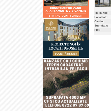
Tip imobil:
Localitate:
Cartier:
Suprafata:
Pret: