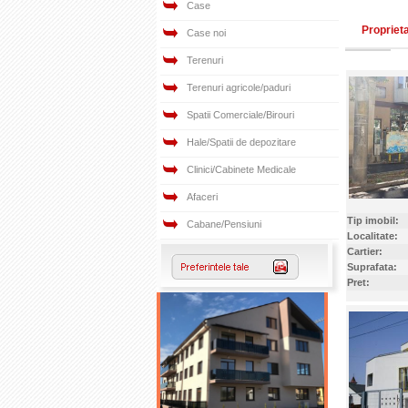
Case
Propriet
Case noi
Terenuri
Terenuri agricole/paduri
Spatii Comerciale/Birouri
Hale/Spatii de depozitare
Clinici/Cabinete Medicale
Afaceri
Tip imobil:
Cabane/Pensiuni
Localitate:
Cartier:
Suprafata:
Pret: