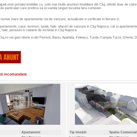
uj.ro
este portalul imobiliar cu cele mai multe anunturi
imobiliare din Cluj
, oferite doar de catre
 de particulari care prefera sa isi vanda singuri locuinta fara comision.
n numar mare de
apartamente noi de vanzare
, actualizate si verificate in fiecare zi.
partamente
,
case
,
terenuri
,
spatii
,
hale
,
afaceri
de vanzare in Cluj-Napoca, cat si
apartament
,
hale
,
pensiuni si cabane
de inchiriat in Cluj-Napoca.
Cluj.ro vei gasi oferte si din Floresti, Baciu, Apahida, Feleacu, Turda, Campia Turzii, Gherla, D
ati recomandate
Apartament
Tip imobil:
Spatiu Comercial