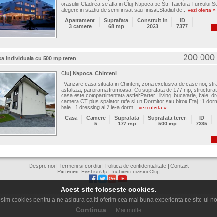
orasului.Cladirea se afla in Cluj-Napoca pe Str. Taietura Turcului.Se
alegere in stadiu de semifinisat sau finisat.Stadiul de...
vezi oferta »
Apartament
Suprafata
Construit in
ID
3 camere
68 mp
2023
7377
200 000
sa individuala cu 500 mp teren
Cluj Napoca, Chinteni
Vanzare casa situata in Chinteni, zona exclusiva de case noi, str
asfaltata, panorama frumoasa. Cu suprafata de 177 mp, structura
casa este compartimentata astfel:Parter : living ,bucatarie, baie, dr
camera CT plus spalator rufe si un Dormitor sau birou.Etaj : 1 dormi
baie , 1 dressing al 2 le-a dorm...
vezi oferta »
Casa
Camere
Suprafata
Suprafata teren
ID
5
177 mp
500 mp
7335
Despre noi
|
Termeni si conditii
|
Politica de confidentialitate
|
Contact
Parteneri:
FashionUp
|
Inchirieri masini Cluj
|
Acest site foloseste cookies.
sim cookies pentru a ne asigura ca iti oferim cea mai buna experienta pe site-ul no
Continua
Mai multe