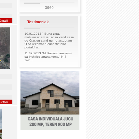
3960
Detalii
Testimoniale
10.01.2014 " Buna ziua,
multumesc am reusit sa vand casa
de Craciun cand nu ne asteptam.
O sa recomand cunostintelor
portalul w...
11.09.2013 "Multumesc am reusit
sa inchiriez apartamentul in 4
zile"...
Detalii