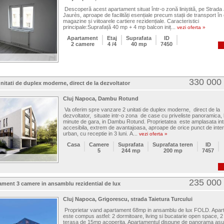
Descoperă acest apartament situat într-o zonă liniștită, pe Strada
Jaurès, aproape de facilități esențiale precum stații de transport î
magazine și viitoarele cartiere rezidențiale. Caracteristici
principale:Suprafață 40 mp + 4 mp balcon iniț...
vezi oferta »
Apartament
Etaj
Suprafata
ID
2 camere
4 /4
40 mp
7450
330 000
nitati de duplex moderne, direct de la dezvoltator
Cluj Napoca, Dambu Rotund
Va oferim spre vanzare 2 unitati de duplex moderne, direct de la
dezvoltator, situate intr-o zona de case cu priveliste panoramica, 
minute de gara, in Dambu Rotund. Proprietatea este amplasata int
accesibila, extrem de avantajoasa, aproape de orice punct de inte
urban, cu receptie in 3 luni. A...
vezi oferta »
Casa
Camere
Suprafata
Suprafata teren
ID
5
244 mp
200 mp
7457
235 000
ament 3 camere in ansamblu rezidential de lux
Cluj Napoca, Grigorescu, strada Taietura Turcului
Proprietar vand apartament 68mp in ansamblu de lux FOLD. Apar
este compus astfel: 2 dormitoare, living si bucatarie open space, 2
terasa de 15mp acoperita. Apartamentul dispune de panorama as