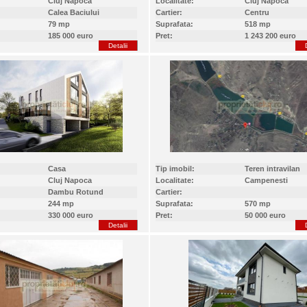
Cluj Napoca
Localitate:
Cluj Napoca
Calea Baciului
Cartier:
Centru
79 mp
Suprafata:
518 mp
185 000 euro
Pret:
1 243 200 euro
Detalii
Casa
Tip imobil:
Teren intravilan
Cluj Napoca
Localitate:
Campenesti
Dambu Rotund
Cartier:
244 mp
Suprafata:
570 mp
330 000 euro
Pret:
50 000 euro
Detalii