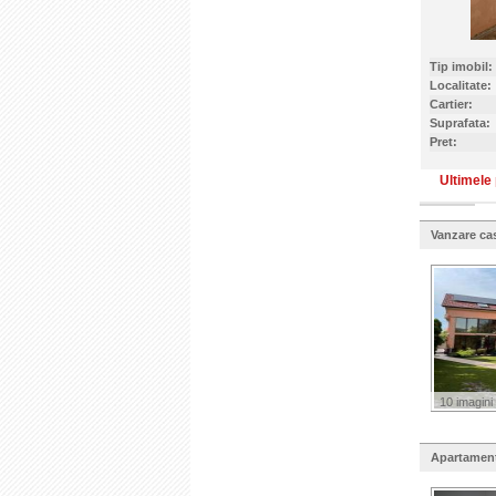
Tip imobil:
Localitate:
Cartier:
Suprafata:
Pret:
Ultimele 
Vanzare ca
10 imagini
Apartament