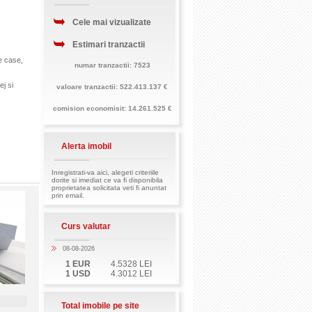
Cele mai vizualizate
Estimari tranzactii
e
case
,
numar tranzactii: 7523
ej si
valoare tranzactii: 522.413.137 €
comision economisit: 14.261.525 €
Alerta imobil
Inregistrati-va aici, alegeti criteriile
dorite si imediat ce va fi disponibila
proprietatea solicitata veti fi anuntat
prin email.
Curs valutar
08-08-2026
1 EUR
4.5328 LEI
1 USD
4.3012 LEI
Total imobile pe site