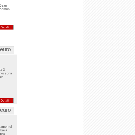
 Jean
n comun,
Detalii
 euro
la 3
r-o zona
res
Detalii
 euro
tamentul
 bai +
upra