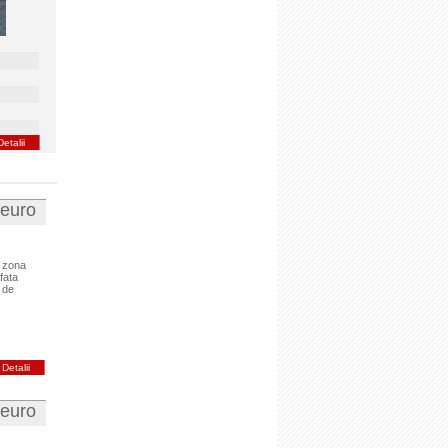
Detalii
 euro
, zona
fata
 de
Detalii
 euro