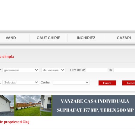
VAND
CAUT CHIRIE
INCHIRIEZ
CAZARI
e simpla
e:
Pret de la:
la
e:
Cartier:
e proprietati Cluj