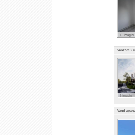
11 imagini
Vanzare 2 u
8 imagini
Vand apart