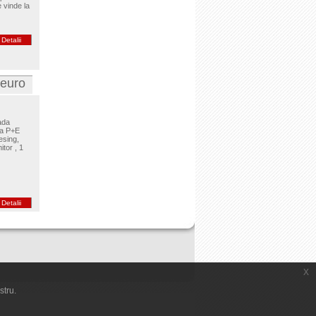
 vinde la
Detalii
 euro
ada
ta P+E
esing,
tor , 1
Detalii
x
stru.