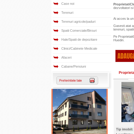
Case noi
ProprietatiCl
dezvoltatori si
Terenuri
Ai acces la u
Terenuri agricole/paduri
Gasesti atat
a
terenuri
,
spatii
Spatii Comerciale/Birouri
Pe Proprietati
Hale/Spatii de depozitare
Huedin.
Clinici/Cabinete Medicale
Afaceri
Cabane/Pensiuni
Propriet
Tip imobil: