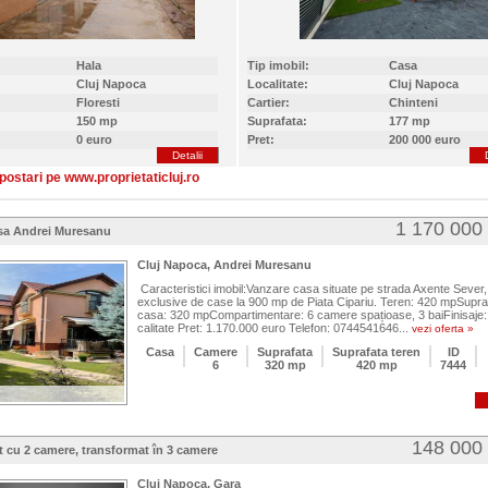
Hala
Tip imobil:
Casa
Cluj Napoca
Localitate:
Cluj Napoca
Floresti
Cartier:
Chinteni
150 mp
Suprafata:
177 mp
0 euro
Pret:
200 000 euro
Detalii
postari pe www.proprietaticluj.ro
1 170 000
sa Andrei Muresanu
Cluj Napoca, Andrei Muresanu
Caracteristici imobil:Vanzare casa situate pe strada Axente Sever
exclusive de case la 900 mp de Piata Cipariu. Teren: 420 mpSupra
casa: 320 mpCompartimentare: 6 camere spațioase, 3 baiFinisaje:
calitate Pret: 1.170.000 euro Telefon: 0744541646...
vezi oferta »
Casa
Camere
Suprafata
Suprafata teren
ID
6
320 mp
420 mp
7444
148 000
 cu 2 camere, transformat în 3 camere
Cluj Napoca, Gara