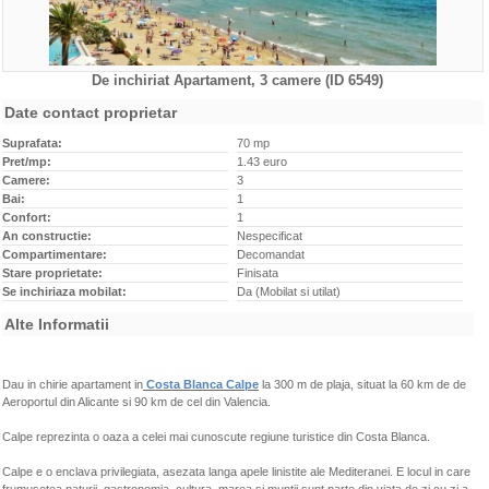
De inchiriat Apartament, 3 camere (ID 6549)
Caracteristici
Date contact proprietar
Suprafata:
70 mp
Pret/mp:
1.43 euro
Camere:
3
Bai:
1
Confort:
1
An constructie:
Nespecificat
Compartimentare:
Decomandat
Stare proprietate:
Finisata
Se inchiriaza mobilat:
Da (Mobilat si utilat)
Alte Informatii
Dau in chirie apartament in
Costa Blanca Calpe
la 300 m de plaja, situat la 60 km de de
Aeroportul din Alicante si 90 km de cel din Valencia.
Calpe reprezinta o oaza a celei mai cunoscute regiune turistice din Costa Blanca.
Calpe e o enclava privilegiata, asezata langa apele linistite ale Mediteranei. E locul in care
frumusetea naturii, gastronomia, cultura, marea si muntii sunt parte din viata de zi cu zi a