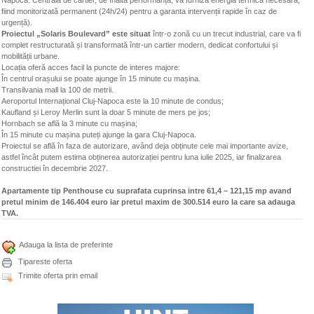
fiind monitorizată permanent (24h/24) pentru a garanta intervenții rapide în caz de
urgență).
Proiectul „Solaris Boulevard” este situat
într-o zonă cu un trecut industrial, care va fi
complet restructurată și transformată într-un cartier modern, dedicat confortului și
mobilității urbane.
Locația oferă acces facil la puncte de interes majore:
În centrul orașului se poate ajunge în 15 minute cu mașina.
Transilvania mall la 100 de metrii.
Aeroportul Internațional Cluj-Napoca este la 10 minute de condus;
Kaufland și Leroy Merlin sunt la doar 5 minute de mers pe jos;
Hornbach se află la 3 minute cu mașina;
În 15 minute cu mașina puteți ajunge la gara Cluj-Napoca.
Proiectul se află în faza de autorizare, având deja obținute cele mai importante avize,
astfel încât putem estima obținerea autorizației pentru luna iulie 2025, iar finalizarea
constructiei în decembrie 2027.
Apartamente tip Penthouse cu suprafata cuprinsa intre 61,4 – 121,15 mp avand
pretul minim de 146.404 euro iar pretul maxim de 300.514 euro la care sa adauga
TVA.
Adauga la lista de preferinte
Tipareste oferta
Trimite oferta prin email