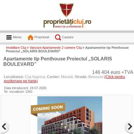
Meniu
Proprietati
Cautare
Imobiliare Cluj »
Vanzare Apartamente 2 camere Cluj
» Apartamente tip Penthouse
Proiectul „SOLARIS BOULEVARD”
Apartamente tip Penthouse Proiectul „SOLARIS
BOULEVARD”
146 404 euro +TVA
Localitatea:
Cluj Napoca,
Cartier:
Marasti,
Strada:
Beiusului
(Click pentru
pozitionare pe harta)
Data introducerii: 19-07-2026
Nr. vizualizari: 1561