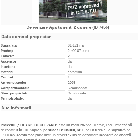
De vanzare Apartament, 2 camere (ID 7456)
Caracteristici
Date contact proprietar
Suprafata:
61-121 mp
Pret/mp:
2 400.07 euro
Camere:
2
Ascensor:
da
Interfon:
da
Material:
caramida
Confort:
1
An constructie:
2025
Compartimentare:
Decomandat
Stare proprietate:
Semifinisata
Termoizolatie:
da
Alte Informatii
Proiectul „SOLARIS BOULEVARD”
este un imobil mixt de 10 etaje, care urmează să
fie construit în Cluj-Napoca, pe
strada Beiușului, nr. 1
, pe un teren cu o suprafață de
9.500 mp. Acesta face parte dintr-un proiect extins de dezvoltare imobiliară ce vizează
reconfigurarea completă a platformei Sanex.