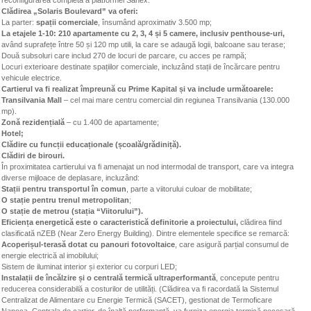
Clădirea „Solaris Boulevard” va oferi:
La parter:
spații comerciale
, însumând aproximativ 3.500 mp;
La etajele 1-10: 210 apartamente cu 2, 3, 4 și 5 camere, inclusiv penthouse-uri,
având suprafețe între 50 și 120 mp utili, la care se adaugă logii, balcoane sau terase;
Două subsoluri care includ 270 de locuri de parcare, cu acces pe rampă;
Locuri exterioare destinate spațiilor comerciale, incluzând stații de încărcare pentru
vehicule electrice.
Cartierul va fi realizat împreună cu Prime Kapital și va include următoarele:
Transilvania Mall
– cel mai mare centru comercial din regiunea Transilvania (130.000
mp).
Zonă rezidențială
– cu 1.400 de apartamente;
Hotel;
Clădire cu funcții educaționale (școală/grădiniță).
Clădiri de birouri.
În proximitatea cartierului va fi amenajat un nod intermodal de transport, care va integra
diverse mijloace de deplasare, incluzând:
Stații pentru transportul în comun
, parte a viitorului culoar de mobilitate;
O stație pentru trenul metropolitan
;
O stație de metrou (stația “Viitorului”).
Eficiența energetică este o caracteristică definitorie a proiectului,
clădirea fiind
clasificată nZEB (Near Zero Energy Building). Dintre elementele specifice se remarcă:
Acoperișul-terasă dotat cu panouri fotovoltaice
, care asigură parțial consumul de
energie electrică al imobilului;
Sistem de iluminat interior și exterior cu corpuri LED;
Instalații de încălzire și o centrală termică ultraperformantă
, concepute pentru
reducerea considerabilă a costurilor de utilități. (Clădirea va fi racordată la Sistemul
Centralizat de Alimentare cu Energie Termică (SACET), gestionat de Termoficare
Napoca. Centrala de cartier, de înaltă performanță, va furniza energia termică necesară,