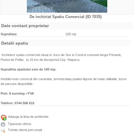
De inchiriat Spatiu Comercial (ID 7035)
Caracteristici
Date contact proprietar
Suprafata:
100 mp
Detalii spatiu
Inchiriere spatiu comercial situat in Jucu de Sus in Centrul comunei langa Primarie,
Postul de Politie,
la 15 km de Aeroportul Cluj –Napoca.
Suprafeta spatiului este de 100 mp.
Imobilul este construit din caramida, termoizolata,spatiul dipune de toate utilitatile, locuri
de parcare disponibile .
Pret: 8 euro/mp +TVA
Telefon:
0744 506 615
Adauga la lista de preferinte
Tipareste oferta
Trimite oferta prin email