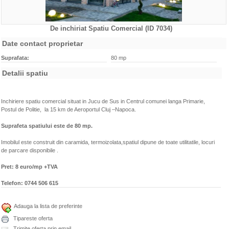
De inchiriat Spatiu Comercial (ID 7034)
Caracteristici
Date contact proprietar
Suprafata:
80 mp
Detalii spatiu
Inchiriere spatiu comercial situat in Jucu de Sus in Centrul comunei langa Primarie,
Postul de Politie,
la 15 km de Aeroportul Cluj –Napoca.
Suprafeta spatiului este de 80 mp.
Imobilul este construit din caramida, termoizolata,spatiul dipune de toate utilitatile, locuri
de parcare disponibile .
Pret: 8 euro/mp +TVA
Telefon:
0744 506 615
Adauga la lista de preferinte
Tipareste oferta
Trimite oferta prin email